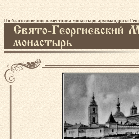
По благословению наместника монастыря архимандрита Геор