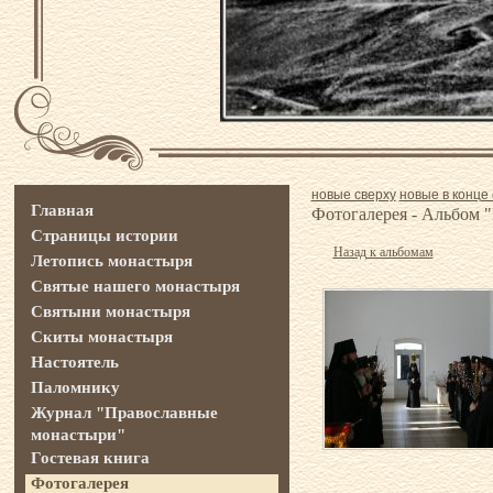
новые сверху
новые в конце 
Главная
Фотогалерея - Альбом 
Страницы истории
Назад к альбомам
Летопись монастыря
Святые нашего монастыря
Святыни монастыря
Скиты монастыря
Настоятель
Паломнику
Журнал "Православные
монастыри"
Гостевая книга
Фотогалерея