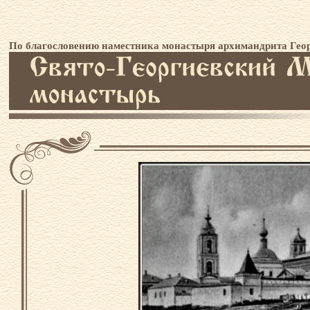
По благословению наместника монастыря архимандрита Геор