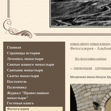
новые сверху
новые в конце 
Главная
Фотогалерея - Альбом
Страницы истории
Летопись монастыря
Все фотографии альбома
Святые нашего монастыря
←
предыдущая
следующа
Святыни монастыря
Скиты монастыря
Мозаичная икона Иисуса Хри
Настоятель
Паломнику
Журнал "Православные
монастыри"
Гостевая книга
Фотогалерея