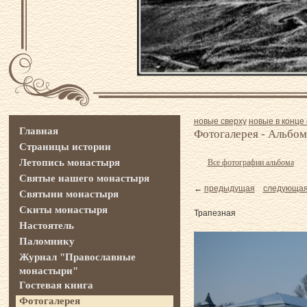
новые сверху
новые в конце 
Главная
Фотогалерея - Альбом
Страницы истории
Летопись монастыря
Все фотографии альбома
Святые нашего монастыря
←
предыдущая
следующа
Святыни монастыря
Скиты монастыря
Трапезная
Настоятель
Паломнику
Журнал "Православные
монастыри"
Гостевая книга
Фотогалерея