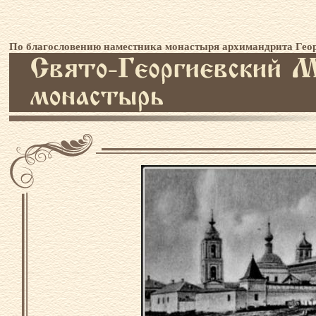
По благословению наместника монастыря архимандрита Геор