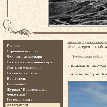
новые сверху
новые в конце 
Главная
Фотогалерея - Альбом
Страницы истории
Летопись монастыря
Все фотографии альбома
Святые нашего монастыря
←
предыдущая
следующа
Святыни монастыря
Скиты монастыря
Вид со стороны прудов. Нач
Настоятель
Паломнику
Журнал "Православные
монастыри"
Гостевая книга
Фотогалерея