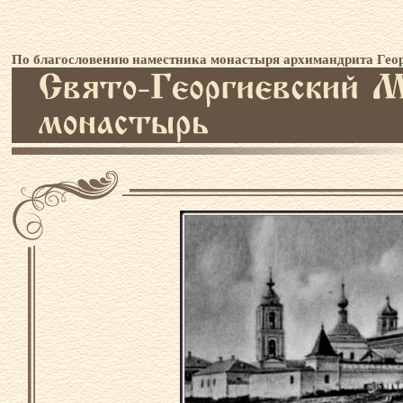
По благословению наместника монастыря архимандрита Геор