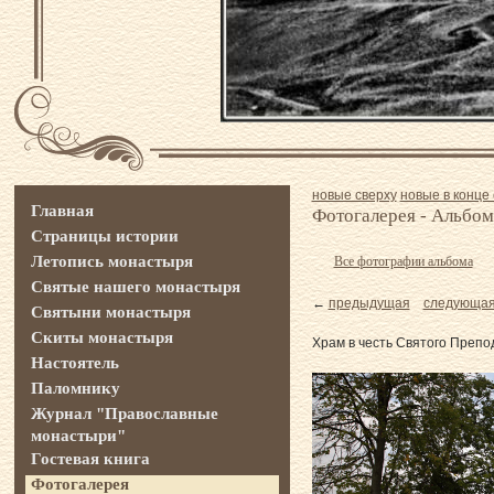
новые сверху
новые в конце 
Главная
Фотогалерея - Альбом
Страницы истории
Летопись монастыря
Все фотографии альбома
Святые нашего монастыря
←
предыдущая
следующа
Святыни монастыря
Скиты монастыря
Храм в честь Святого Препо
Настоятель
Паломнику
Журнал "Православные
монастыри"
Гостевая книга
Фотогалерея