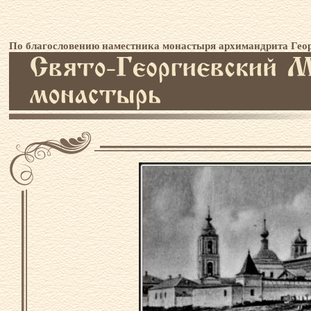
По благословению наместника монастыря архимандрита Геор