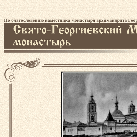
По благословению наместника монастыря архимандрита Геор