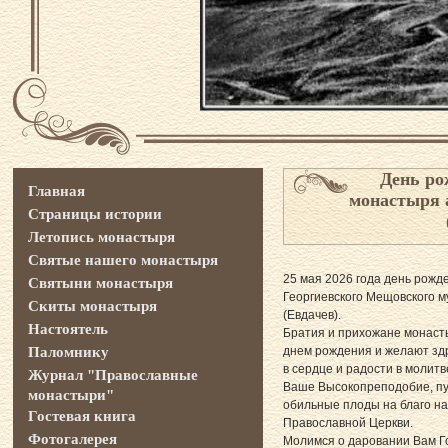
День ро
Главная
монастыря 
Страницы истории
Летопись монастыря
Святые нашего монастыря
25 мая 2026 года день рожд
Святыни монастыря
Георгиевского Мещовского м
Скиты монастыря
(Евдачев).
Настоятель
Братия и прихожане монаст
Паломнику
днем рождения и желают здр
в сердце и радости в молитв
Журнал "Православные
Ваше Высокопреподобие, пу
монастыри"
обильные плоды на благо на
Гостевая книга
Православной Церкви.
Фотогалерея
Молимся о даровании Вам Г