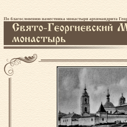
По благословению наместника монастыря архимандрита Геор