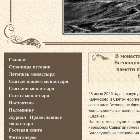
В монаст
Главная
Всенощное
Страницы истории
памяти п
Летопись монастыря
Святые нашего монастыря
Святыни монастыря
28 июня 2026 года, в канун 
Скиты монастыря
Калужского, в Свято-Георг
Настоятель
совершили Всенощное бден
Паломнику
Богослужение возглавил на
(Евдачев).
Журнал "Православные
Настоятелю сослужили: иер
монастыри"
иеромонах Савватий (Змеев)
Гостевая книга
Богослужебные песнопения 
Фотогалерея