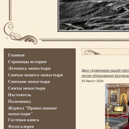
Главная
Страницы истории
Летопись монастыря
Двух тружеников нашей оби
Святые нашего монастыря
летия образования Калужск
Святыни монастыря
04 Август 2024
Скиты монастыря
Настоятель
Паломнику
Журнал "Православные
монастыри"
Гостевая книга
Фотогалерея