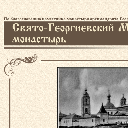
По благословению наместника монастыря архимандрита Геор