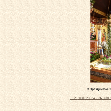
С Праздником Св
1
...
29
30
31
32
33
34
35
36
37
38
3